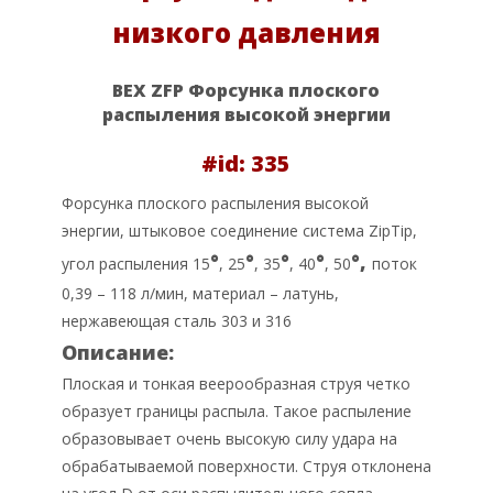
низкого давления
BEX ZFP Форсунка плоского
распыления высокой энергии
#id: 335
Форсунка плоского распыления высокой
энергии, штыковое соединение система ZipTip,
°
°
°
°
°,
угол распыления 15
, 25
, 35
, 40
, 50
поток
0,39 – 118 л/мин, материал – латунь,
нержавеющая сталь 303 и 316
Описание:
Плоская и тонкая веерообразная струя четко
образует границы распыла. Такое распыление
образовывает очень высокую силу удара на
обрабатываемой поверхности. Струя отклонена